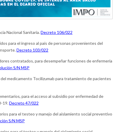
cia Nacional Sanitaria.
Decreto 106/022
idos para el ingreso al país de personas provenientes del
ansporte.
Decreto 103/022
adores contratados, para desempeñar funciones de enfermería
olución S/N MSP
o del medicamento Tocilizumab para tratamiento de pacientes
entarios, para el acceso al subsidio por enfermedad de
D-19.
Decreto 47/022
erios para el testeo y manejo del aislamiento social preventivo
ción S/N MSP
erios para el testeo y manejo del aislamiento social