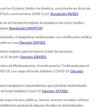
a por los Estados Unidos de América, consistente en dosis de
oNTech, contra el virus SARS Cov2.
Resolución 96/021
o en el transporte regular de pasajeros de corta, media y
egular.
Resolución S/N MTOP
omicilio a trabajadoras embarazadas con certificación médica
esde su casa.
Decreto 203/021
tarios exigidos para el ingreso al país de personas
el 31 de julio.
Decreto 200/021
éutico de Medicamentos, el medicamento Tocilizumab para el
ID-19, con cargo al Fondo Solidario COVID-19.
Decreto
 para trabajadores dependientes que perciban determinado
al Fondo Solidario Covid-19.
Decreto 197/021
de espectáculos públicos, fiestas, eventos sociales, oficinas
r habilitación gradual de algunas de ellas en determinados