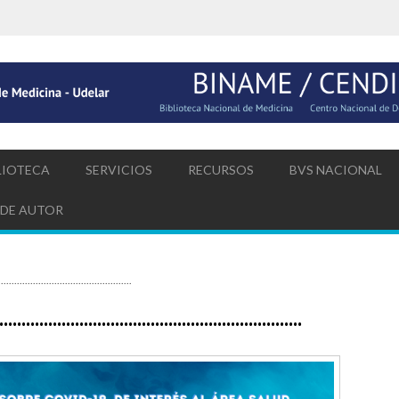
LIOTECA
SERVICIOS
RECURSOS
BVS NACIONAL
 DE AUTOR
.................................................
....................................................................