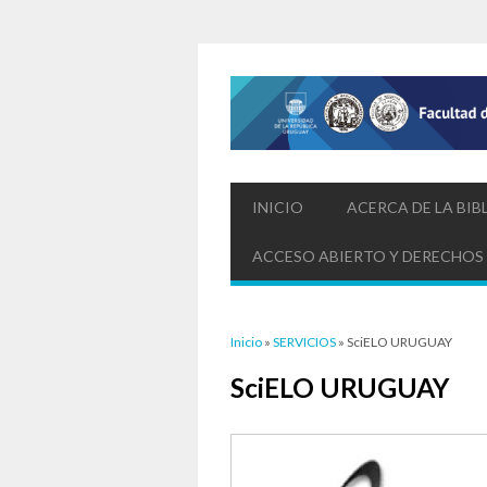
INICIO
ACERCA DE LA BIB
ACCESO ABIERTO Y DERECHOS
Usted está aquí
Inicio
»
SERVICIOS
» SciELO URUGUAY
SciELO URUGUAY