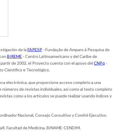
estigación de la
FAPESP
- Fundação de Amparo à Pesquisa do
 con
BIREME
- Centro Latinoamericano y del Caribe de
 partir de 2002, el Proyecto cuenta con el apoyo del
CNPq
-
 Científico e Tecnológico.
teca electrónica, que proporcione acceso completo a una
e números de revistas individuales, así como al texto completo
 revistas como a los artículos se puede realizar usando índices y
rdinador Nacional, Consejo Consultivo y Comité Ejecutivo.
aR. Facultad de Medicina. BINAME-CENDIM.