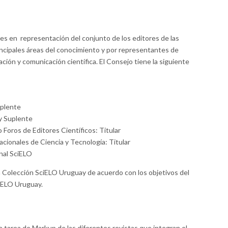
res en representación del conjunto de los editores de las
incipales áreas del conocimiento y por representantes de
ación y comunicación científica. El Consejo tiene la siguiente
uplente
 y Suplente
Foros de Editores Científicos: Titular
ionales de Ciencia y Tecnología: Titular
nal SciELO
e la Colección SciELO Uruguay de acuerdo con los objetivos del
ciELO Uruguay.
a tarea de Markup de las diferentes revistas que integran el