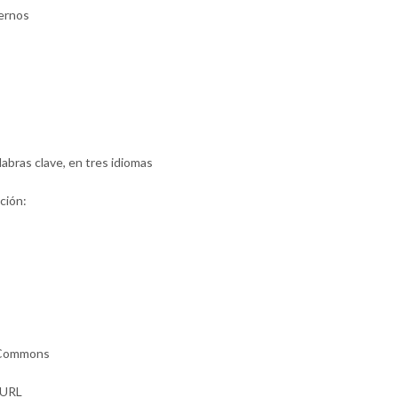
ernos
labras clave, en tres idiomas
ción:
e Commons
 URL