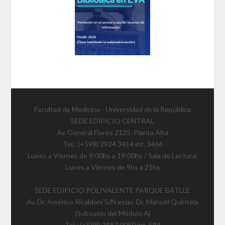
Facultad de Medicina - Universidad de la República
SEDE EDIFICIO CENTRAL
Av. General Flores 2125. Planta Alta
Tel.: (+598) 2924 3414 int. 3466
Lunes a Viernes de 9:00hs a 19:00hs / Sala de Lectura:
Lunes a Viernes de 9hs a 21hs
SEDE EDIFICIO POLIVALENTE PARQUE BATLLE
Av. Dr. Américo Ricaldoni S/N esqu. Dr. Manuel Quintela
(Subsuelo del Módulo A)
Tel.: (+598) 2487 0050 int. 584