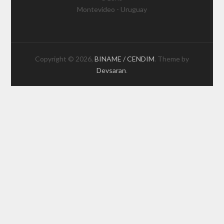
Montevideo - Uruguay
Copyright © 2026,
BINAME / CENDIM
. Theme by
Devsaran
.