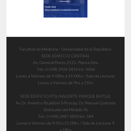
Facultad de Medicina - Universidad de la República
SEDE EDIFICIO CENTRAL
Av. General Flores 2125. Planta Alta
Tel.: (+598) 2924 3414 int. 3466
Lunes a Viernes de 9:00hs a 19:00hs / Sala de Lectura:
Lunes a Viernes de 9hs a 21hs
SEDE EDIFICIO POLIVALENTE PARQUE BATLLE
Av. Dr. Américo Ricaldoni S/N esqu. Dr. Manuel Quintela
(Subsuelo del Módulo A)
Tel.: (+598) 2487 0050 int. 584
Lunes a Viernes de 9:00 a 15:00hs / Sala de Lectura: 9
a 18hs